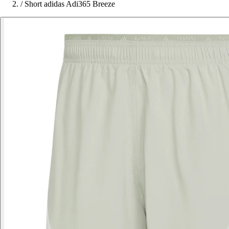
/
Short adidas Adi365 Breeze