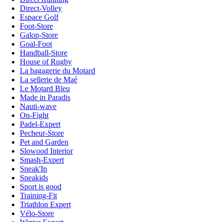
Direct-Volley
Espace Golf
Foot-Store
Galop-Store
Goal-Foot
Handball-Store
House of Rugby
La bagagerie du Motard
La sellerie de Maé
Le Motard Bleu
Made in Paradis
Nauti-wave
On-Fight
Padel-Expert
Pecheur-Store
Pet and Garden
Slowood Interior
Smash-Expert
Sneak'In
Sneakids
Sport is good
Training-Fit
Triathlon Expert
Vélo-Store