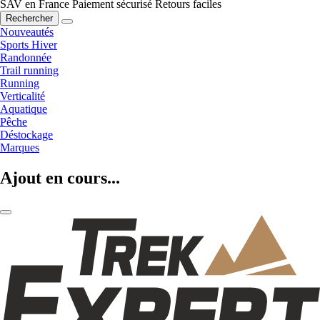
SAV en France
Paiement sécurisé
Retours faciles
Rechercher
Nouveautés
Sports Hiver
Randonnée
Trail running
Running
Verticalité
Aquatique
Pêche
Déstockage
Marques
Ajout en cours...