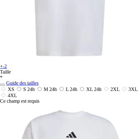
+-2
Taille
*
Guide des tailles
XS
S
24h
M
24h
L
24h
XL
24h
2XL
3XL
4XL
Ce champ est requis