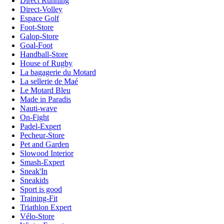
Direct Running
Direct-Volley
Espace Golf
Foot-Store
Galop-Store
Goal-Foot
Handball-Store
House of Rugby
La bagagerie du Motard
La sellerie de Maé
Le Motard Bleu
Made in Paradis
Nauti-wave
On-Fight
Padel-Expert
Pecheur-Store
Pet and Garden
Slowood Interior
Smash-Expert
Sneak'In
Sneakids
Sport is good
Training-Fit
Triathlon Expert
Vélo-Store