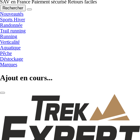
SAV en France
Paiement sécurisé
Retours faciles
Rechercher
Nouveautés
Sports Hiver
Randonnée
Trail running
Running
Verticalité
Aquatique
Pêche
Déstockage
Marques
Ajout en cours...