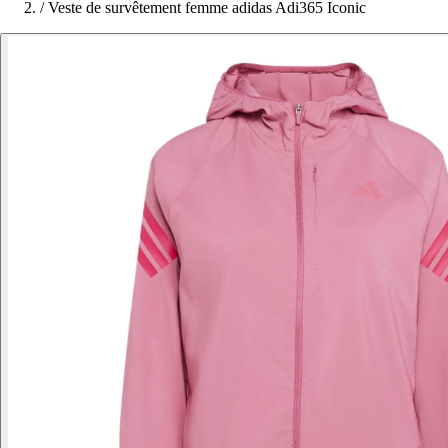
/
Veste de survêtement femme adidas Adi365 Iconic