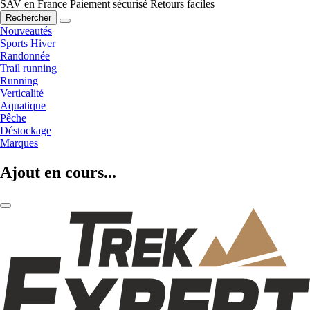
SAV en France
Paiement sécurisé
Retours faciles
Rechercher
Nouveautés
Sports Hiver
Randonnée
Trail running
Running
Verticalité
Aquatique
Pêche
Déstockage
Marques
Ajout en cours...