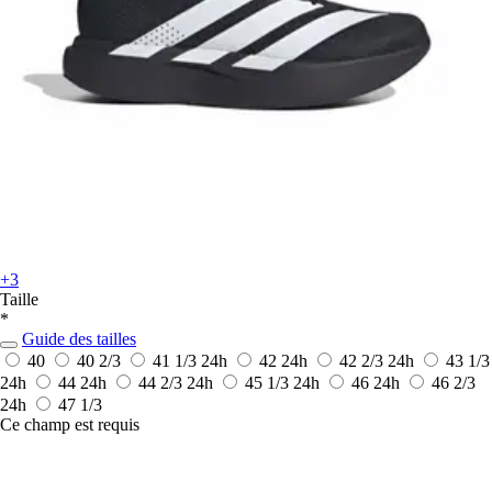
+3
Taille
*
Guide des tailles
40
40 2/3
41 1/3
24h
42
24h
42 2/3
24h
43 1/3
24h
44
24h
44 2/3
24h
45 1/3
24h
46
24h
46 2/3
24h
47 1/3
Ce champ est requis