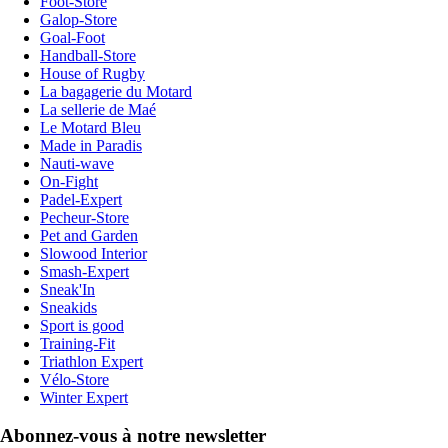
Foot-Store
Galop-Store
Goal-Foot
Handball-Store
House of Rugby
La bagagerie du Motard
La sellerie de Maé
Le Motard Bleu
Made in Paradis
Nauti-wave
On-Fight
Padel-Expert
Pecheur-Store
Pet and Garden
Slowood Interior
Smash-Expert
Sneak'In
Sneakids
Sport is good
Training-Fit
Triathlon Expert
Vélo-Store
Winter Expert
Abonnez-vous à notre newsletter