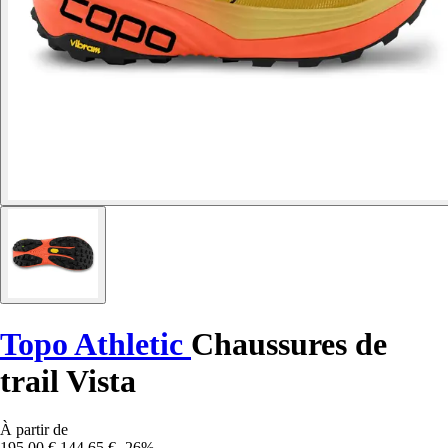
Topo Athletic
Chaussures de
trail Vista
À partir de
195,00 €
144,65 €
-26%