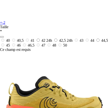
+-2
Taille
*
40
40,5
41
42
24h
42,5
24h
43
44
44,5
45
46
46,5
47
48
50
Ce champ est requis