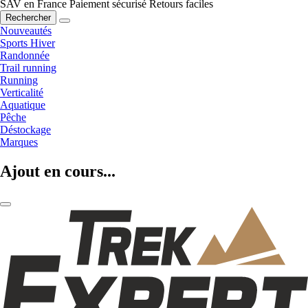
SAV en France
Paiement sécurisé
Retours faciles
Rechercher
Nouveautés
Sports Hiver
Randonnée
Trail running
Running
Verticalité
Aquatique
Pêche
Déstockage
Marques
Ajout en cours...