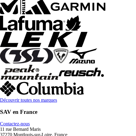
Découvrir toutes nos marques
SAV en France
Contactez-nous
11 rue Bernard Maris
37270 Montlouis-sur-Loire, France