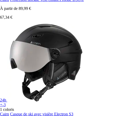
À partir de
89,99 €
67,34 €
24h
+-3
1 coloris
Cairn
Casque de ski avec visière Electron S3