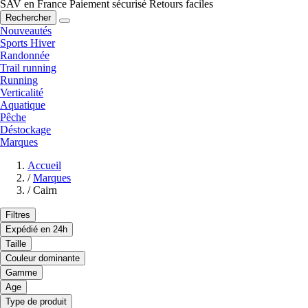
SAV en France
Paiement sécurisé
Retours faciles
Rechercher
Nouveautés
Sports Hiver
Randonnée
Trail running
Running
Verticalité
Aquatique
Pêche
Déstockage
Marques
Accueil
/
Marques
/
Cairn
Filtres
Expédié en 24h
Taille
Couleur dominante
Gamme
Age
Type de produit