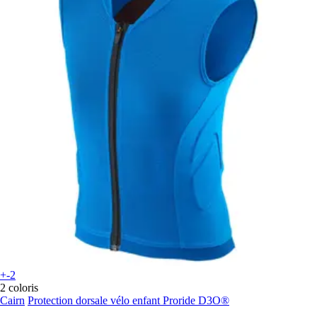
+-2
2 coloris
Cairn
Protection dorsale vélo enfant Proride D3O®