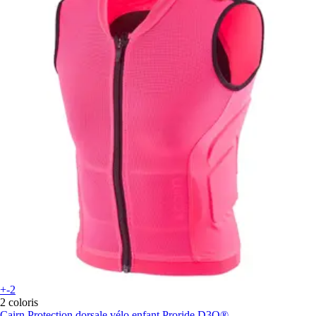
+-2
2 coloris
Cairn
Protection dorsale vélo enfant Proride D3O®