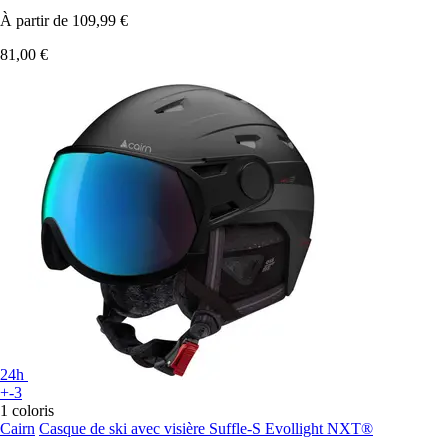
À partir de
109,99 €
81,00 €
24h
+-3
1 coloris
Cairn
Casque de ski avec visière Suffle-S Evollight NXT®