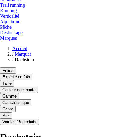
Trail running
Running
Verticalité
Aquatique
Pêche
Déstockage
Marques
Accueil
/
Marques
/
Dachstein
Filtres
Expédié en 24h
Taille
Couleur dominante
Gamme
Caractéristique
Genre
Prix
Voir les 15 produits