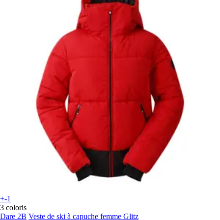
+-1
3 coloris
Dare 2B
Veste de ski à capuche femme Glitz