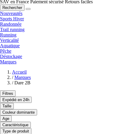
SAV en France
Paiement sécurisé
Retours faciles
Rechercher
Nouveautés
Sports Hiver
Randonnée
Trail running
Running
Verticalité
Aquatique
Pêche
Déstockage
Marques
Accueil
/
Marques
/
Dare 2B
Filtres
Expédié en 24h
Taille
Couleur dominante
Age
Caractéristique
Type de produit