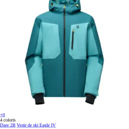
+0
4 coloris
Dare 2B
Veste de ski Eagle IV