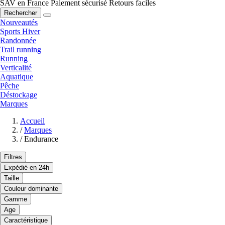
SAV en France
Paiement sécurisé
Retours faciles
Rechercher
Nouveautés
Sports Hiver
Randonnée
Trail running
Running
Verticalité
Aquatique
Pêche
Déstockage
Marques
Accueil
/
Marques
/
Endurance
Filtres
Expédié en 24h
Taille
Couleur dominante
Gamme
Age
Caractéristique