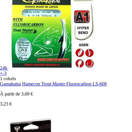
24h
+-3
1 coloris
Gamakatsu
Hameçon Trout Master Fluorocarbon LS-608
À partir de
3,69 €
3,23 €