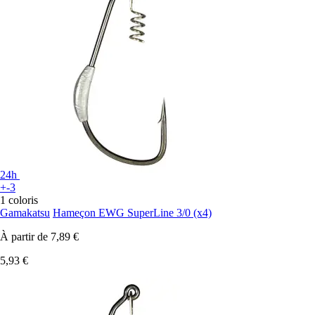
24h
+-3
1 coloris
Gamakatsu
Hameçon EWG SuperLine 3/0 (x4)
À partir de
7,89 €
5,93 €