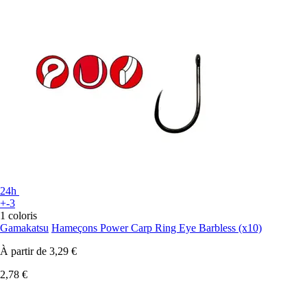
24h
+-3
1 coloris
Gamakatsu
Hameçons Power Carp Ring Eye Barbless (x10)
À partir de
3,29 €
2,78 €