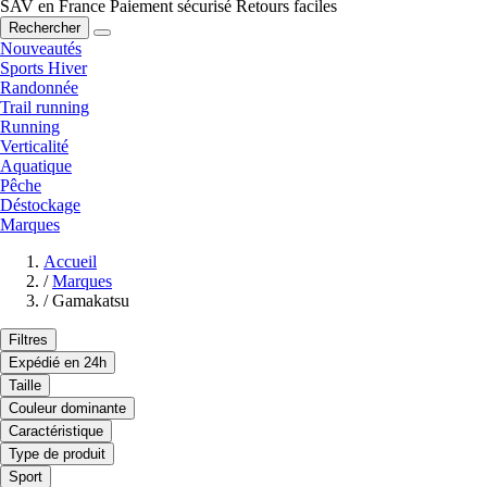
SAV en France
Paiement sécurisé
Retours faciles
Rechercher
Nouveautés
Sports Hiver
Randonnée
Trail running
Running
Verticalité
Aquatique
Pêche
Déstockage
Marques
Accueil
/
Marques
/
Gamakatsu
Filtres
Expédié en 24h
Taille
Couleur dominante
Caractéristique
Type de produit
Sport