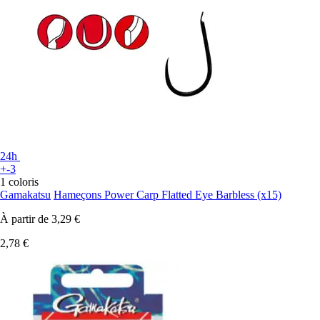
24h
+-3
1 coloris
Gamakatsu
Hameçons Power Carp Flatted Eye Barbless (x15)
À partir de
3,29 €
2,78 €