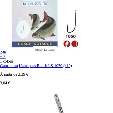
24h
+-3
1 coloris
Gamakatsu
Hameçons Roach LS-1050 (x10)
À partir de
3,39 €
3,04 €