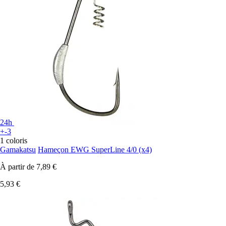
24h
+-3
1 coloris
Gamakatsu
Hameçon EWG SuperLine 4/0 (x4)
À partir de
7,89 €
5,93 €