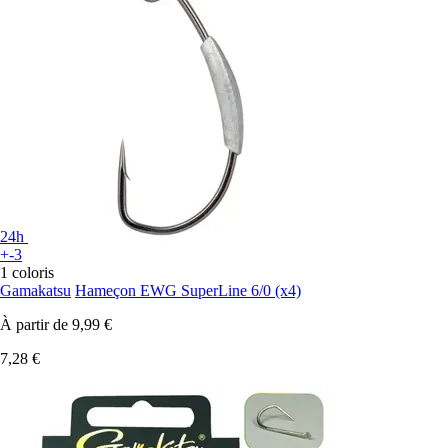
24h
+-3
1 coloris
Gamakatsu
Hameçon EWG SuperLine 6/0 (x4)
À partir de
9,99 €
7,28 €