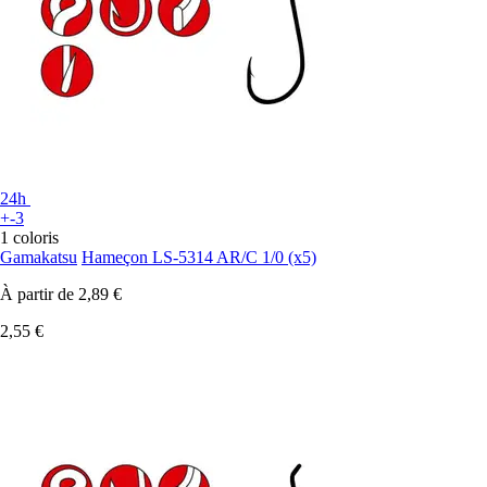
24h
+-3
1 coloris
Gamakatsu
Hameçon LS-5314 AR/C 1/0 (x5)
À partir de
2,89 €
2,55 €