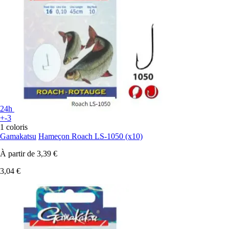
24h
+-3
1 coloris
Gamakatsu
Hameçon Roach LS-1050 (x10)
À partir de
3,39 €
3,04 €