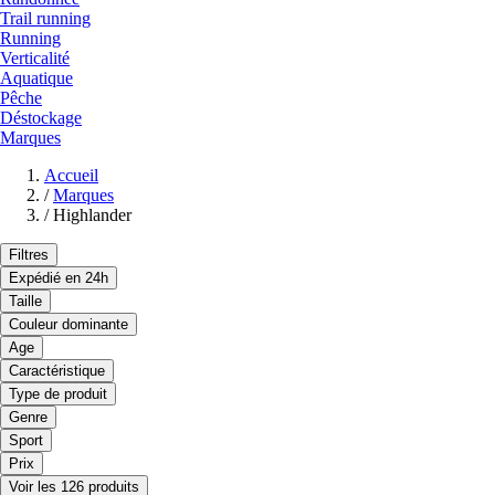
Trail running
Running
Verticalité
Aquatique
Pêche
Déstockage
Marques
Accueil
/
Marques
/
Highlander
Filtres
Expédié en 24h
Taille
Couleur dominante
Age
Caractéristique
Type de produit
Genre
Sport
Prix
Voir les 126 produits