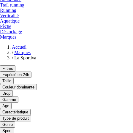
Trail running
Running
Verticalité
Aquatique
Pêche
Déstockage
Marques
Accueil
/
Marques
/
La Sportiva
Filtres
Expédié en 24h
Taille
Couleur dominante
Drop
Gamme
Age
Caractéristique
Type de produit
Genre
Sport