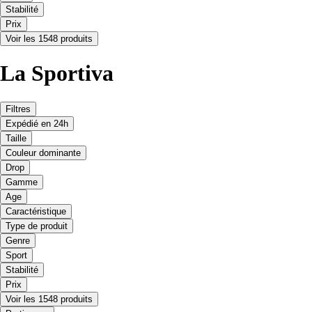
Stabilité
Prix
Voir les 1548 produits
La Sportiva
Filtres
Expédié en 24h
Taille
Couleur dominante
Drop
Gamme
Age
Caractéristique
Type de produit
Genre
Sport
Stabilité
Prix
Voir les 1548 produits