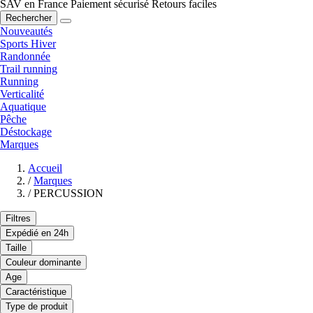
SAV en France
Paiement sécurisé
Retours faciles
Rechercher
Nouveautés
Sports Hiver
Randonnée
Trail running
Running
Verticalité
Aquatique
Pêche
Déstockage
Marques
Accueil
/
Marques
/
PERCUSSION
Filtres
Expédié en 24h
Taille
Couleur dominante
Age
Caractéristique
Type de produit