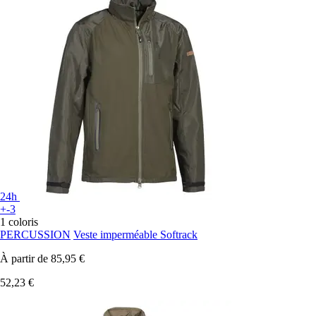
24h
+-3
1 coloris
PERCUSSION
Veste imperméable Softrack
À partir de
85,95 €
52,23 €