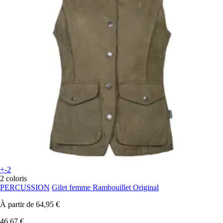
+-2
2 coloris
PERCUSSION
Gilet femme Rambouillet Original
À partir de
64,95 €
46,67 €