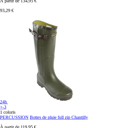
À partir de
134,95 €
93,29 €
24h
+-3
1 coloris
PERCUSSION
Bottes de pluie full zip Chantilly
À partir de
119,95 €