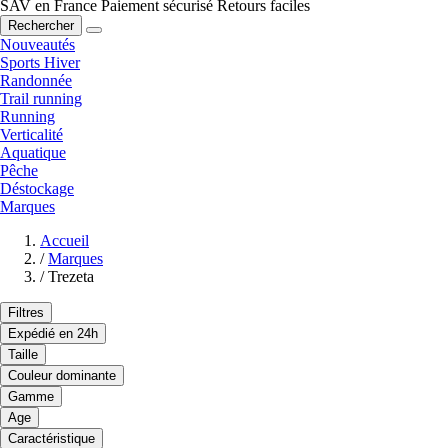
SAV en France
Paiement sécurisé
Retours faciles
Rechercher
Nouveautés
Sports Hiver
Randonnée
Trail running
Running
Verticalité
Aquatique
Pêche
Déstockage
Marques
Accueil
/
Marques
/
Trezeta
Filtres
Expédié en 24h
Taille
Couleur dominante
Gamme
Age
Caractéristique