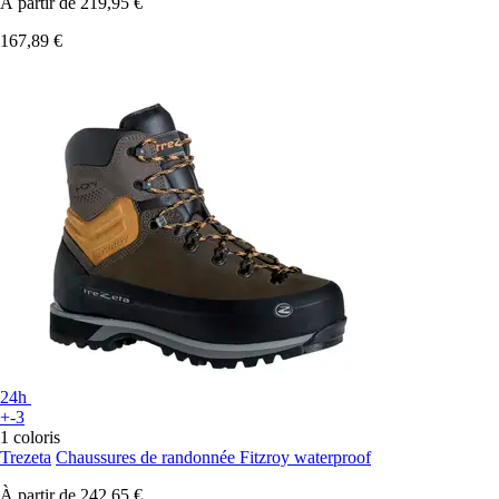
À partir de
219,95 €
167,89 €
24h
+-3
1 coloris
Trezeta
Chaussures de randonnée Fitzroy waterproof
À partir de
242,65 €