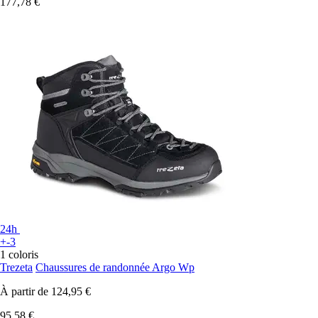
177,78 €
24h
+-3
1 coloris
Trezeta
Chaussures de randonnée Argo Wp
À partir de
124,95 €
95,58 €