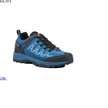
64,59 €
24h