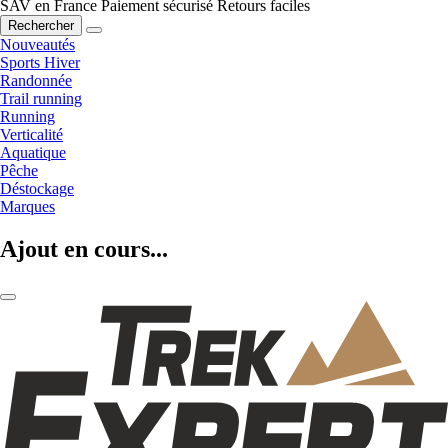
SAV en France
Paiement sécurisé
Retours faciles
Rechercher
Nouveautés
Sports Hiver
Randonnée
Trail running
Running
Verticalité
Aquatique
Pêche
Déstockage
Marques
Ajout en cours...