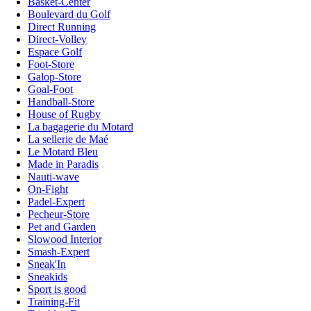
Basket-Center
Boulevard du Golf
Direct Running
Direct-Volley
Espace Golf
Foot-Store
Galop-Store
Goal-Foot
Handball-Store
House of Rugby
La bagagerie du Motard
La sellerie de Maé
Le Motard Bleu
Made in Paradis
Nauti-wave
On-Fight
Padel-Expert
Pecheur-Store
Pet and Garden
Slowood Interior
Smash-Expert
Sneak'In
Sneakids
Sport is good
Training-Fit