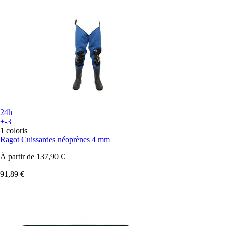
24h
+-3
1 coloris
Ragot
Cuissardes néoprènes 4 mm
À partir de
137,90 €
91,89 €