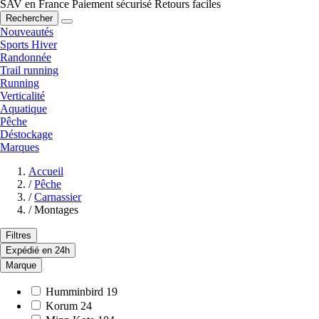
SAV en France
Paiement sécurisé
Retours faciles
Rechercher
Nouveautés
Sports Hiver
Randonnée
Trail running
Running
Verticalité
Aquatique
Pêche
Déstockage
Marques
Accueil
/
Pêche
/
Carnassier
/
Montages
Filtres
Expédié en 24h
Marque
Humminbird
19
Korum
24