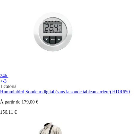
24h
+-3
1 coloris
Humminbird
Sondeur digital (sans la sonde tableau arrière) HDR650
À partir de
179,00 €
156,11 €