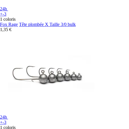
24h
+-3
1 coloris
Fox Rage
Tête plombée X Taille 3/0 bulk
1,35 €
24h
+-3
1 coloris