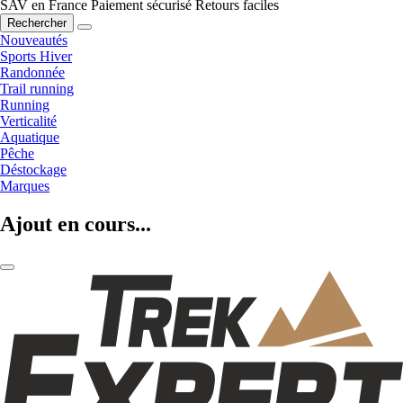
SAV en France
Paiement sécurisé
Retours faciles
Rechercher
Nouveautés
Sports Hiver
Randonnée
Trail running
Running
Verticalité
Aquatique
Pêche
Déstockage
Marques
Ajout en cours...