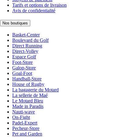
Tarifs et options de livraison
Avis de confidentialité
Nos boutiques
Basket-Center
Boulevard du Golf
Direct Running
Direct-Volley
Espace Golf
Foot-Store
Galop-Store
Goal-Foot
Handball-Store
House of Rugby
La bagagerie du Motard
La sellerie de Maé
Le Motard Bleu
Made in Paradis
Nauti-wave
On-Fight
Padel-Expert
Pecheur-Store
Pet and Garden