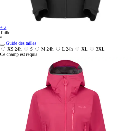
+-2
Taille
*
Guide des tailles
XS
24h
S
M
24h
L
24h
XL
3XL
Ce champ est requis