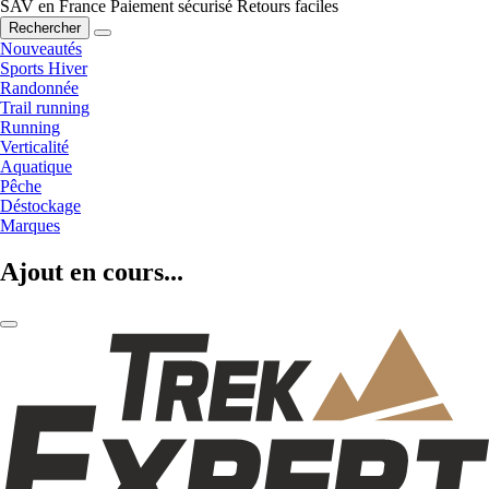
SAV en France
Paiement sécurisé
Retours faciles
Rechercher
Nouveautés
Sports Hiver
Randonnée
Trail running
Running
Verticalité
Aquatique
Pêche
Déstockage
Marques
Ajout en cours...