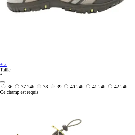
+-2
Taille
*
36
37
24h
38
39
40
24h
41
24h
42
24h
Ce champ est requis