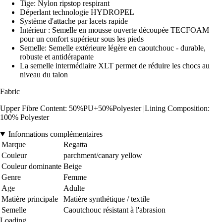
Tige: Nylon ripstop respirant
Déperlant technologie HYDROPEL
Système d'attache par lacets rapide
Intérieur : Semelle en mousse ouverte découpée TECFOAM
pour un confort supérieur sous les pieds
Semelle: Semelle extérieure légère en caoutchouc - durable,
robuste et antidérapante
La semelle intermédiaire XLT permet de réduire les chocs au
niveau du talon
Fabric
Upper Fibre Content: 50%PU+50%Polyester |Lining Composition:
100% Polyester
Informations complémentaires
Marque
Regatta
Couleur
parchment/canary yellow
Couleur dominante
Beige
Genre
Femme
Age
Adulte
Matière principale
Matière synthétique / textile
Semelle
Caoutchouc résistant à l'abrasion
Loading...