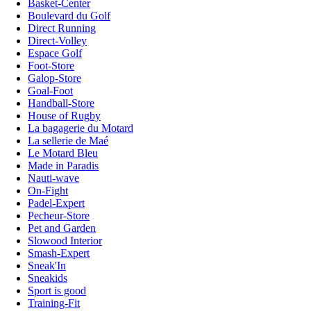
Basket-Center
Boulevard du Golf
Direct Running
Direct-Volley
Espace Golf
Foot-Store
Galop-Store
Goal-Foot
Handball-Store
House of Rugby
La bagagerie du Motard
La sellerie de Maé
Le Motard Bleu
Made in Paradis
Nauti-wave
On-Fight
Padel-Expert
Pecheur-Store
Pet and Garden
Slowood Interior
Smash-Expert
Sneak'In
Sneakids
Sport is good
Training-Fit