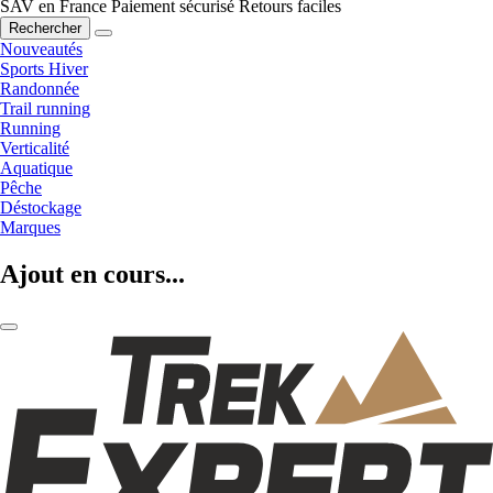
SAV en France
Paiement sécurisé
Retours faciles
Rechercher
Nouveautés
Sports Hiver
Randonnée
Trail running
Running
Verticalité
Aquatique
Pêche
Déstockage
Marques
Ajout en cours...