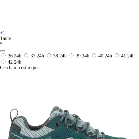
+1
Taille
*
36
24h
37
24h
38
24h
39
24h
40
24h
41
24h
42
24h
Ce champ est requis