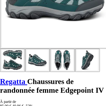
Regatta
Chaussures de
randonnée femme Edgepoint IV
À partir de
85,00 €
40,96 €
-52%