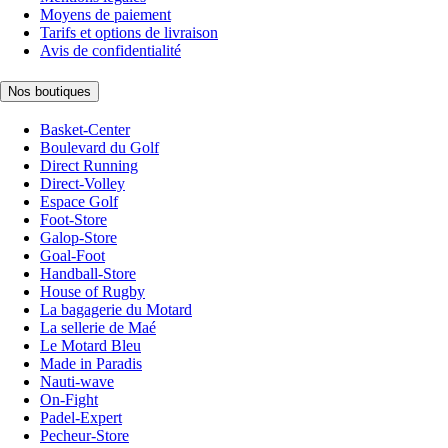
Moyens de paiement
Tarifs et options de livraison
Avis de confidentialité
Nos boutiques
Basket-Center
Boulevard du Golf
Direct Running
Direct-Volley
Espace Golf
Foot-Store
Galop-Store
Goal-Foot
Handball-Store
House of Rugby
La bagagerie du Motard
La sellerie de Maé
Le Motard Bleu
Made in Paradis
Nauti-wave
On-Fight
Padel-Expert
Pecheur-Store