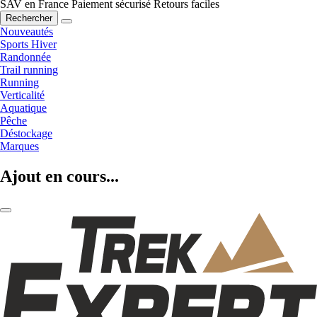
SAV en France
Paiement sécurisé
Retours faciles
Rechercher
Nouveautés
Sports Hiver
Randonnée
Trail running
Running
Verticalité
Aquatique
Pêche
Déstockage
Marques
Ajout en cours...