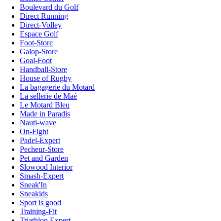
Boulevard du Golf
Direct Running
Direct-Volley
Espace Golf
Foot-Store
Galop-Store
Goal-Foot
Handball-Store
House of Rugby
La bagagerie du Motard
La sellerie de Maé
Le Motard Bleu
Made in Paradis
Nauti-wave
On-Fight
Padel-Expert
Pecheur-Store
Pet and Garden
Slowood Interior
Smash-Expert
Sneak'In
Sneakids
Sport is good
Training-Fit
Triathlon Expert