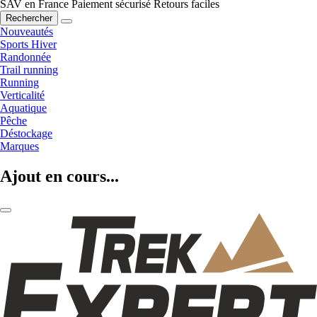
SAV en France
Paiement sécurisé
Retours faciles
Rechercher
Nouveautés
Sports Hiver
Randonnée
Trail running
Running
Verticalité
Aquatique
Pêche
Déstockage
Marques
Ajout en cours...