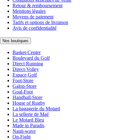
Retour & remboursement
Mentions légales
Moyens de paiement
Tarifs et options de livraison
Avis de confidentialité
Nos boutiques
Basket-Center
Boulevard du Golf
Direct Running
Direct-Volley
Espace Golf
Foot-Store
Galop-Store
Goal-Foot
Handball-Store
House of Rugby
La bagagerie du Motard
La sellerie de Maé
Le Motard Bleu
Made in Paradis
Nauti-wave
On-Fight