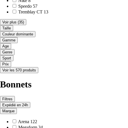
Nike
8
Speedo
57
Tremblay CT
13
Voir plus
(35)
Taille
Couleur dominante
Gamme
Age
Genre
Sport
Prix
Voir les 570 produits
Bonnets
Filtres
Expédié en 24h
Marque
Arena
122
Megaform
34