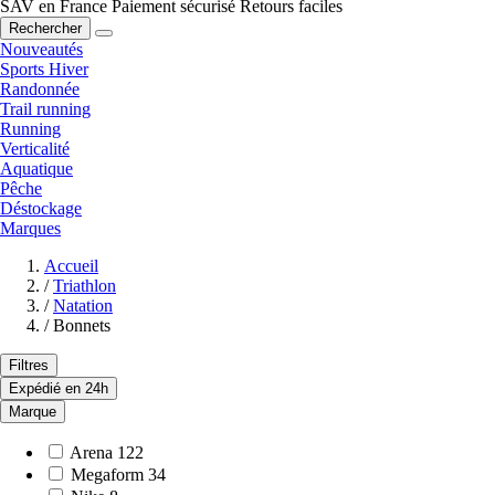
SAV en France
Paiement sécurisé
Retours faciles
Rechercher
Nouveautés
Sports Hiver
Randonnée
Trail running
Running
Verticalité
Aquatique
Pêche
Déstockage
Marques
Accueil
/
Triathlon
/
Natation
/
Bonnets
Filtres
Expédié en 24h
Marque
Arena
122
Megaform
34