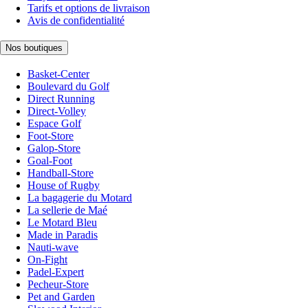
Tarifs et options de livraison
Avis de confidentialité
Nos boutiques
Basket-Center
Boulevard du Golf
Direct Running
Direct-Volley
Espace Golf
Foot-Store
Galop-Store
Goal-Foot
Handball-Store
House of Rugby
La bagagerie du Motard
La sellerie de Maé
Le Motard Bleu
Made in Paradis
Nauti-wave
On-Fight
Padel-Expert
Pecheur-Store
Pet and Garden