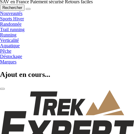
SAV en France
Paiement sécurisé
Retours faciles
Rechercher
Nouveautés
Sports Hiver
Randonnée
Trail running
Running
Verticalité
Aquatique
Pêche
Déstockage
Marques
Ajout en cours...