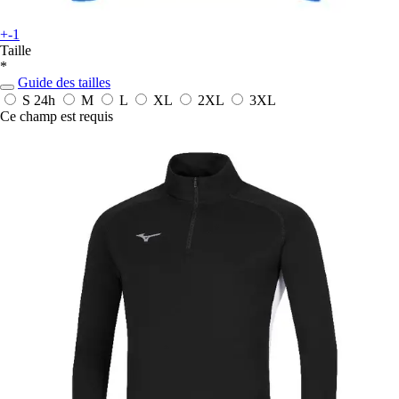
+-1
Taille
*
Guide des tailles
S
24h
M
L
XL
2XL
3XL
Ce champ est requis