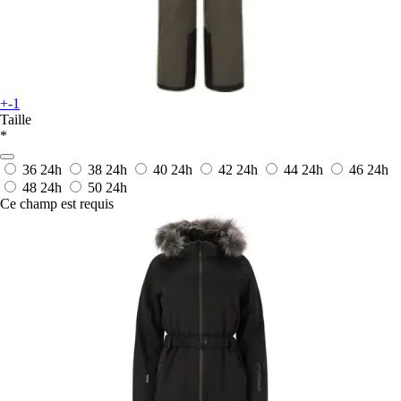
+-1
Taille
*
36
24h
38
24h
40
24h
42
24h
44
24h
46
24h
48
24h
50
24h
Ce champ est requis