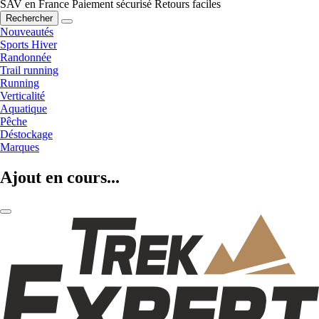
SAV en France
Paiement sécurisé
Retours faciles
Rechercher
Nouveautés
Sports Hiver
Randonnée
Trail running
Running
Verticalité
Aquatique
Pêche
Déstockage
Marques
Ajout en cours...