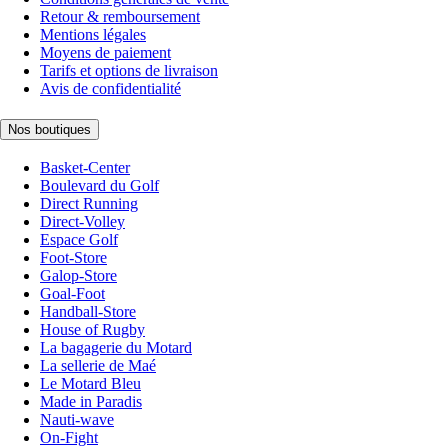
Retour & remboursement
Mentions légales
Moyens de paiement
Tarifs et options de livraison
Avis de confidentialité
Nos boutiques
Basket-Center
Boulevard du Golf
Direct Running
Direct-Volley
Espace Golf
Foot-Store
Galop-Store
Goal-Foot
Handball-Store
House of Rugby
La bagagerie du Motard
La sellerie de Maé
Le Motard Bleu
Made in Paradis
Nauti-wave
On-Fight