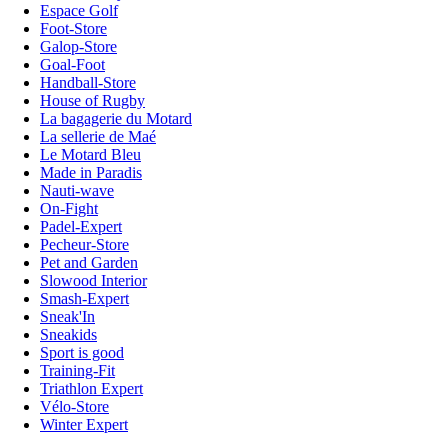
Espace Golf
Foot-Store
Galop-Store
Goal-Foot
Handball-Store
House of Rugby
La bagagerie du Motard
La sellerie de Maé
Le Motard Bleu
Made in Paradis
Nauti-wave
On-Fight
Padel-Expert
Pecheur-Store
Pet and Garden
Slowood Interior
Smash-Expert
Sneak'In
Sneakids
Sport is good
Training-Fit
Triathlon Expert
Vélo-Store
Winter Expert