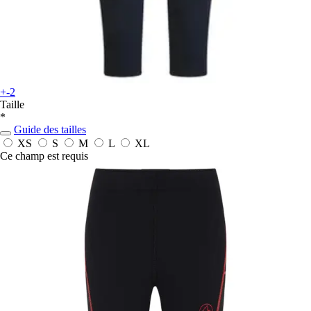
+-2
Taille
*
Guide des tailles
XS
S
M
L
XL
Ce champ est requis