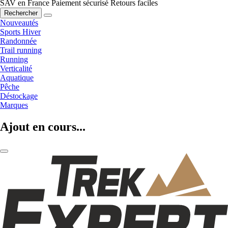
SAV en France
Paiement sécurisé
Retours faciles
Rechercher
Nouveautés
Sports Hiver
Randonnée
Trail running
Running
Verticalité
Aquatique
Pêche
Déstockage
Marques
Ajout en cours...