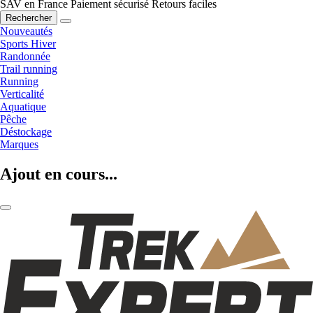
SAV en France
Paiement sécurisé
Retours faciles
Rechercher
Nouveautés
Sports Hiver
Randonnée
Trail running
Running
Verticalité
Aquatique
Pêche
Déstockage
Marques
Ajout en cours...