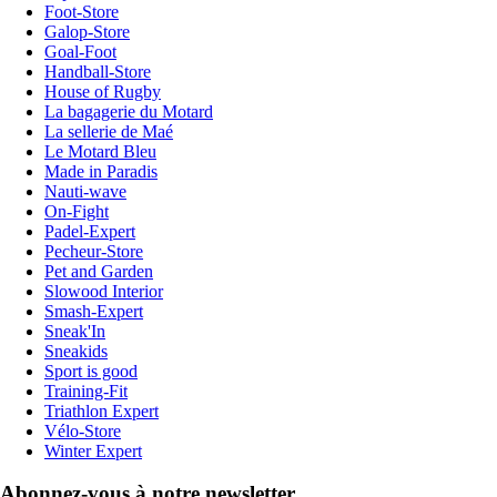
Foot-Store
Galop-Store
Goal-Foot
Handball-Store
House of Rugby
La bagagerie du Motard
La sellerie de Maé
Le Motard Bleu
Made in Paradis
Nauti-wave
On-Fight
Padel-Expert
Pecheur-Store
Pet and Garden
Slowood Interior
Smash-Expert
Sneak'In
Sneakids
Sport is good
Training-Fit
Triathlon Expert
Vélo-Store
Winter Expert
Abonnez-vous à notre newsletter