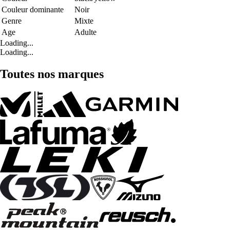
Couleur dominante
Noir
Genre
Mixte
Age
Adulte
Loading...
Loading...
Toutes nos marques