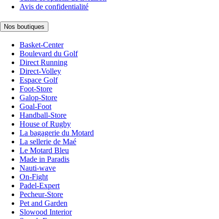
Avis de confidentialité
Nos boutiques
Basket-Center
Boulevard du Golf
Direct Running
Direct-Volley
Espace Golf
Foot-Store
Galop-Store
Goal-Foot
Handball-Store
House of Rugby
La bagagerie du Motard
La sellerie de Maé
Le Motard Bleu
Made in Paradis
Nauti-wave
On-Fight
Padel-Expert
Pecheur-Store
Pet and Garden
Slowood Interior