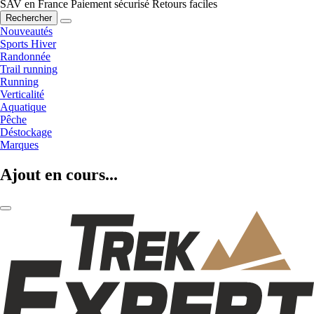
SAV en France
Paiement sécurisé
Retours faciles
Rechercher
Nouveautés
Sports Hiver
Randonnée
Trail running
Running
Verticalité
Aquatique
Pêche
Déstockage
Marques
Ajout en cours...