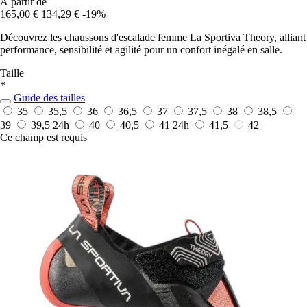
À partir de
165,00 €
134,29 €
-19%
Découvrez les chaussons d'escalade femme La Sportiva Theory, alliant
performance, sensibilité et agilité pour un confort inégalé en salle.
Taille
*
Guide des tailles
35
35,5
36
36,5
37
37,5
38
38,5
39
39,5
24h
40
40,5
41
24h
41,5
42
Ce champ est requis