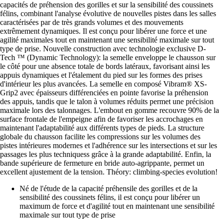
capacités de préhension des gorilles et sur la sensibilité des coussinets
félins, combinant l'analyse évolutive de nouvelles pistes dans les salles
caractérisées par de très grands volumes et des mouvements
extrêmement dynamiques. Il est conçu pour libérer une force et une
agilité maximales tout en maintenant une sensibilité maximale sur tout
type de prise. Nouvelle construction avec technologie exclusive D-
Tech ™ (Dynamic Technology): la semelle enveloppe le chausson sur
le côté pour une absence totale de bords latéraux, favorisant ainsi les
appuis dynamiques et l'étalement du pied sur les formes des prises
d'intérieur les plus avancées. La semelle en composé Vibram® XS-
Grip2 avec épaisseurs différenciées en pointe favorise la préhension
des appuis, tandis que le talon à volumes réduits permet une précision
maximale lors des talonnages. L'embout en gomme recouvre 90% de la
surface frontale de l'empeigne afin de favoriser les accrochages en
maintenant l'adaptabilité aux différents types de pieds. La structure
globale du chausson facilite les compressions sur les volumes des
pistes intérieures modernes et l'adhérence sur les intersections et sur les
passages les plus techniquess grâce à la grande adaptabilité. Enfin, la
bande supérieure de fermeture en bride auto-agrippante, permet un
excellent ajustement de la tension. Théory: climbing-species evolution!
Né de l'étude de la capacité préhensile des gorilles et de la
sensibilité des coussinets félins, il est conçu pour libérer un
maximum de force et d'agilité tout en maintenant une sensibilité
maximale sur tout type de prise