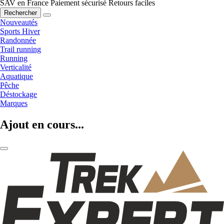
SAV en France
Paiement sécurisé
Retours faciles
Rechercher
Nouveautés
Sports Hiver
Randonnée
Trail running
Running
Verticalité
Aquatique
Pêche
Déstockage
Marques
Ajout en cours...