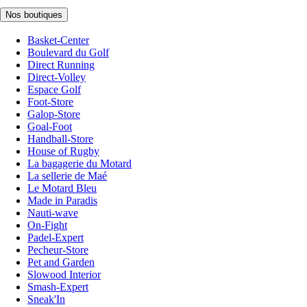
Nos boutiques
Basket-Center
Boulevard du Golf
Direct Running
Direct-Volley
Espace Golf
Foot-Store
Galop-Store
Goal-Foot
Handball-Store
House of Rugby
La bagagerie du Motard
La sellerie de Maé
Le Motard Bleu
Made in Paradis
Nauti-wave
On-Fight
Padel-Expert
Pecheur-Store
Pet and Garden
Slowood Interior
Smash-Expert
Sneak'In