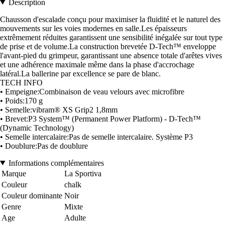
Description
Chausson d'escalade conçu pour maximiser la fluidité et le naturel des
mouvements sur les voies modernes en salle.Les épaisseurs
extrêmement réduites garantissent une sensibilité inégalée sur tout type
de prise et de volume.La construction brevetée D-Tech™ enveloppe
l'avant-pied du grimpeur, garantissant une absence totale d'arêtes vives
et une adhérence maximale même dans la phase d'accrochage
latéral.La ballerine par excellence se pare de blanc.
TECH INFO
• Empeigne:Combinaison de veau velours avec microfibre
• Poids:170 g
• Semelle:vibram® XS Grip2 1,8mm
• Brevet:P3 System™ (Permanent Power Platform) - D-Tech™
(Dynamic Technology)
• Semelle intercalaire:Pas de semelle intercalaire. Système P3
• Doublure:Pas de doublure
Informations complémentaires
Marque
La Sportiva
Couleur
chalk
Couleur dominante
Noir
Genre
Mixte
Age
Adulte