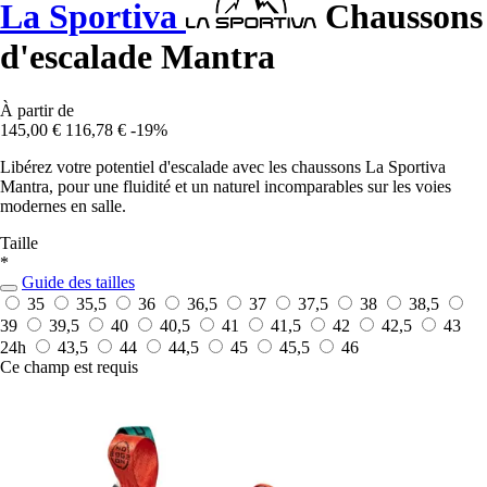
La Sportiva
Chaussons
d'escalade Mantra
À partir de
145,00 €
116,78 €
-19%
Libérez votre potentiel d'escalade avec les chaussons La Sportiva
Mantra, pour une fluidité et un naturel incomparables sur les voies
modernes en salle.
Taille
*
Guide des tailles
35
35,5
36
36,5
37
37,5
38
38,5
39
39,5
40
40,5
41
41,5
42
42,5
43
24h
43,5
44
44,5
45
45,5
46
Ce champ est requis