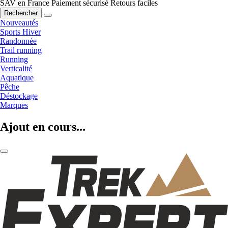
SAV en France
Paiement sécurisé
Retours faciles
Rechercher
Nouveautés
Sports Hiver
Randonnée
Trail running
Running
Verticalité
Aquatique
Pêche
Déstockage
Marques
Ajout en cours...