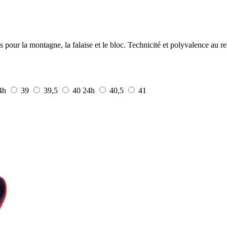
pour la montagne, la falaise et le bloc. Technicité et polyvalence au r
4h
39
39,5
40
24h
40,5
41