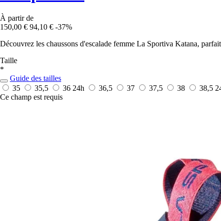
À partir de
150,00 €
94,10 €
-37%
Découvrez les chaussons d'escalade femme La Sportiva Katana, parfaits 
Taille
*
Guide des tailles
35
35,5
36
24h
36,5
37
37,5
38
38,5
2
Ce champ est requis