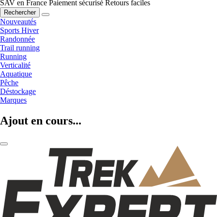
SAV en France
Paiement sécurisé
Retours faciles
Rechercher
Nouveautés
Sports Hiver
Randonnée
Trail running
Running
Verticalité
Aquatique
Pêche
Déstockage
Marques
Ajout en cours...