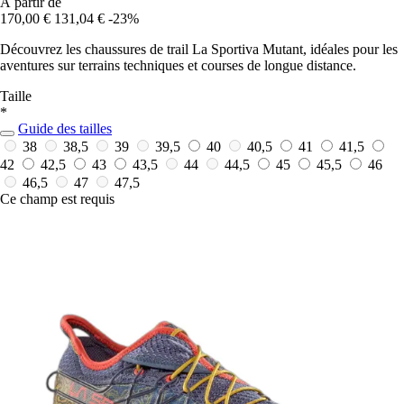
À partir de
170,00 €
131,04 €
-23%
Découvrez les chaussures de trail La Sportiva Mutant, idéales pour les
aventures sur terrains techniques et courses de longue distance.
Taille
*
Guide des tailles
38
38,5
39
39,5
40
40,5
41
41,5
42
42,5
43
43,5
44
44,5
45
45,5
46
46,5
47
47,5
Ce champ est requis