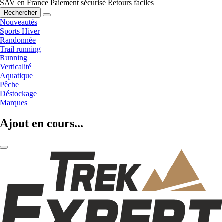
SAV en France
Paiement sécurisé
Retours faciles
Rechercher
Nouveautés
Sports Hiver
Randonnée
Trail running
Running
Verticalité
Aquatique
Pêche
Déstockage
Marques
Ajout en cours...