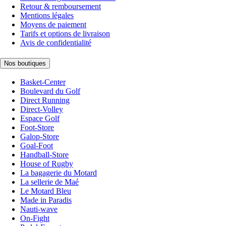
Retour & remboursement
Mentions légales
Moyens de paiement
Tarifs et options de livraison
Avis de confidentialité
Nos boutiques
Basket-Center
Boulevard du Golf
Direct Running
Direct-Volley
Espace Golf
Foot-Store
Galop-Store
Goal-Foot
Handball-Store
House of Rugby
La bagagerie du Motard
La sellerie de Maé
Le Motard Bleu
Made in Paradis
Nauti-wave
On-Fight