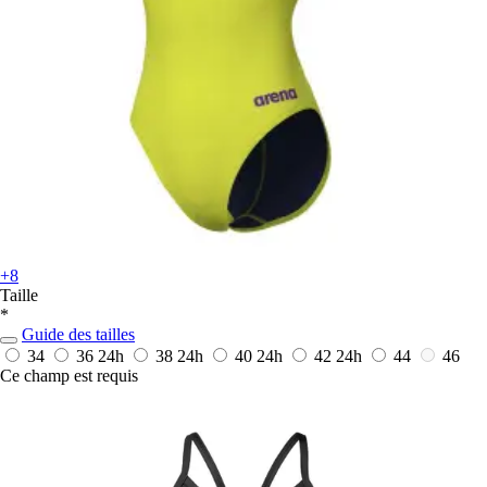
+8
Taille
*
Guide des tailles
34
36
24h
38
24h
40
24h
42
24h
44
46
Ce champ est requis