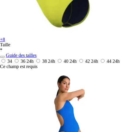
+8
Taille
*
Guide des tailles
34
36
24h
38
24h
40
24h
42
24h
44
24h
Ce champ est requis