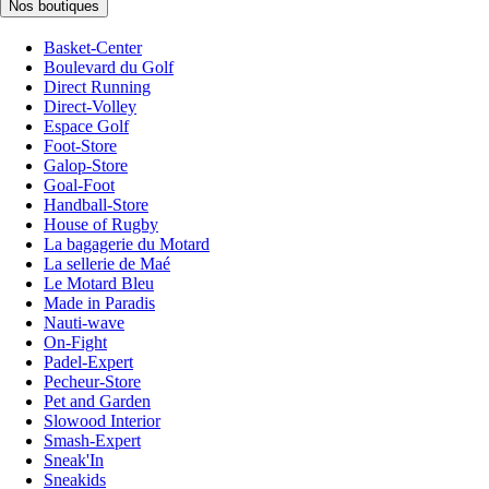
Nos boutiques
Basket-Center
Boulevard du Golf
Direct Running
Direct-Volley
Espace Golf
Foot-Store
Galop-Store
Goal-Foot
Handball-Store
House of Rugby
La bagagerie du Motard
La sellerie de Maé
Le Motard Bleu
Made in Paradis
Nauti-wave
On-Fight
Padel-Expert
Pecheur-Store
Pet and Garden
Slowood Interior
Smash-Expert
Sneak'In
Sneakids