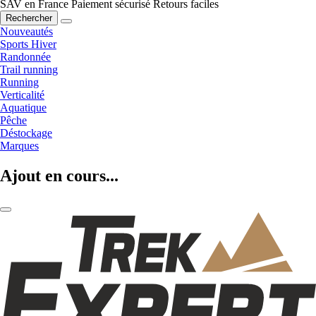
SAV en France
Paiement sécurisé
Retours faciles
Rechercher
Nouveautés
Sports Hiver
Randonnée
Trail running
Running
Verticalité
Aquatique
Pêche
Déstockage
Marques
Ajout en cours...