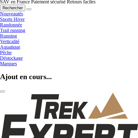
SAV en France
Paiement sécurisé
Retours faciles
Rechercher
Nouveautés
Sports Hiver
Randonnée
Trail running
Running
Verticalité
Aquatique
Pêche
Déstockage
Marques
Ajout en cours...