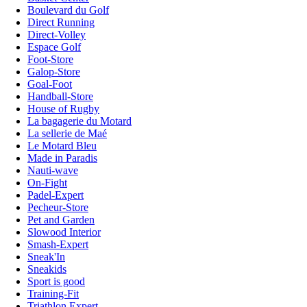
Boulevard du Golf
Direct Running
Direct-Volley
Espace Golf
Foot-Store
Galop-Store
Goal-Foot
Handball-Store
House of Rugby
La bagagerie du Motard
La sellerie de Maé
Le Motard Bleu
Made in Paradis
Nauti-wave
On-Fight
Padel-Expert
Pecheur-Store
Pet and Garden
Slowood Interior
Smash-Expert
Sneak'In
Sneakids
Sport is good
Training-Fit
Triathlon Expert