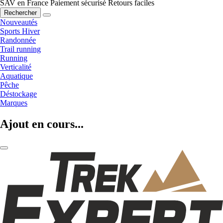
SAV en France
Paiement sécurisé
Retours faciles
Rechercher
Nouveautés
Sports Hiver
Randonnée
Trail running
Running
Verticalité
Aquatique
Pêche
Déstockage
Marques
Ajout en cours...