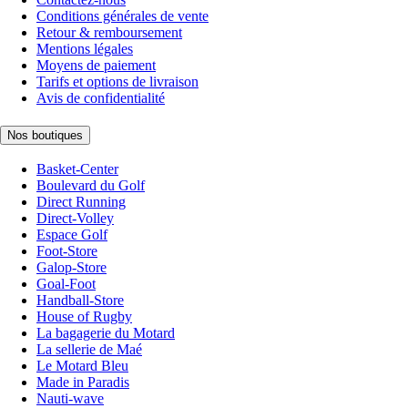
Conditions générales de vente
Retour & remboursement
Mentions légales
Moyens de paiement
Tarifs et options de livraison
Avis de confidentialité
Nos boutiques
Basket-Center
Boulevard du Golf
Direct Running
Direct-Volley
Espace Golf
Foot-Store
Galop-Store
Goal-Foot
Handball-Store
House of Rugby
La bagagerie du Motard
La sellerie de Maé
Le Motard Bleu
Made in Paradis
Nauti-wave