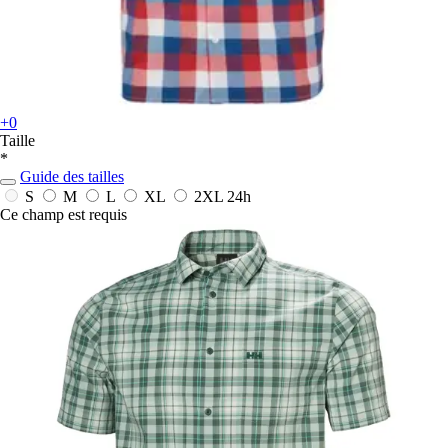
+0
Taille
*
Guide des tailles
S
M
L
XL
2XL
24h
Ce champ est requis