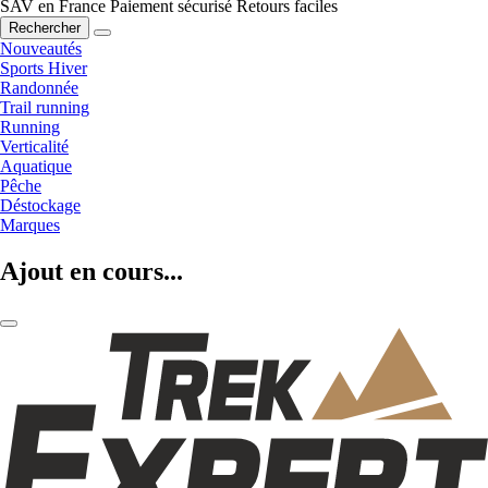
SAV en France
Paiement sécurisé
Retours faciles
Rechercher
Nouveautés
Sports Hiver
Randonnée
Trail running
Running
Verticalité
Aquatique
Pêche
Déstockage
Marques
Ajout en cours...