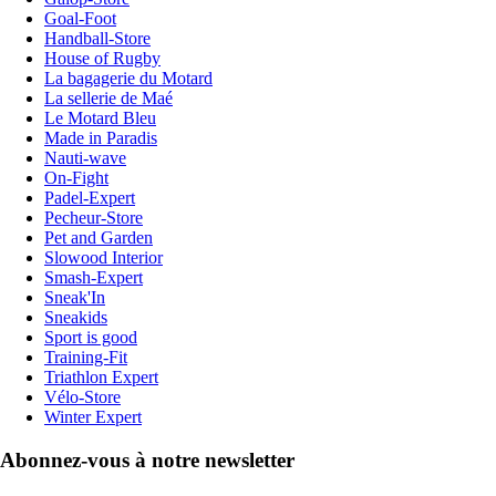
Goal-Foot
Handball-Store
House of Rugby
La bagagerie du Motard
La sellerie de Maé
Le Motard Bleu
Made in Paradis
Nauti-wave
On-Fight
Padel-Expert
Pecheur-Store
Pet and Garden
Slowood Interior
Smash-Expert
Sneak'In
Sneakids
Sport is good
Training-Fit
Triathlon Expert
Vélo-Store
Winter Expert
Abonnez-vous à notre newsletter