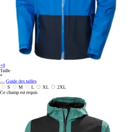
+0
Taille
*
Guide des tailles
S
M
L
XL
2XL
Ce champ est requis