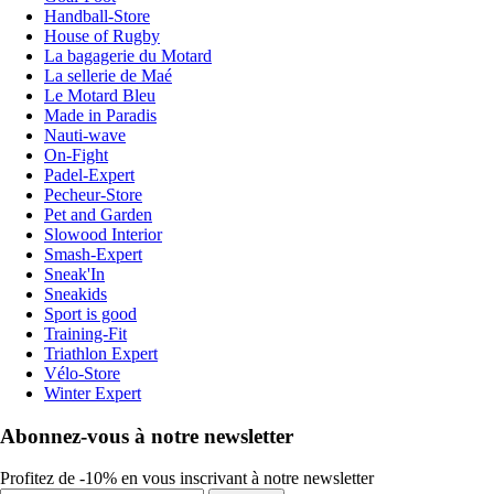
Handball-Store
House of Rugby
La bagagerie du Motard
La sellerie de Maé
Le Motard Bleu
Made in Paradis
Nauti-wave
On-Fight
Padel-Expert
Pecheur-Store
Pet and Garden
Slowood Interior
Smash-Expert
Sneak'In
Sneakids
Sport is good
Training-Fit
Triathlon Expert
Vélo-Store
Winter Expert
Abonnez-vous à notre newsletter
Profitez de -10% en vous inscrivant à notre newsletter