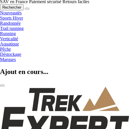
SAV en France
Paiement sécurisé
Retours faciles
Rechercher
Nouveautés
Sports Hiver
Randonnée
Trail running
Running
Verticalité
Aquatique
Pêche
Déstockage
Marques
Ajout en cours...