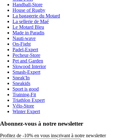
Handball-Store
House of Rugby
La bagagerie du Motard
La sellerie de Maé
Le Motard Bleu
Made in Paradis
Nauti-wave
On-Fight
Padel-Expert
Pecheur-Store
Pet and Garden
Slowood Interior
Smash-Expert
Sneak'In
Sneakids
Sport is good
Training-Fit
Triathlon Expert
Vélo-Store
Winter Expert
Abonnez-vous à notre newsletter
Profitez de -10% en vous inscrivant à notre newsletter