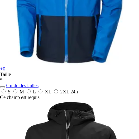
+0
Taille
*
Guide des tailles
S
M
L
XL
2XL
24h
Ce champ est requis