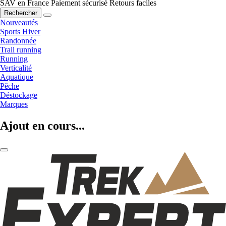
SAV en France
Paiement sécurisé
Retours faciles
Rechercher
Nouveautés
Sports Hiver
Randonnée
Trail running
Running
Verticalité
Aquatique
Pêche
Déstockage
Marques
Ajout en cours...