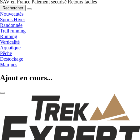
SAV en France
Paiement sécurisé
Retours faciles
Rechercher
Nouveautés
Sports Hiver
Randonnée
Trail running
Running
Verticalité
Aquatique
Pêche
Déstockage
Marques
Ajout en cours...