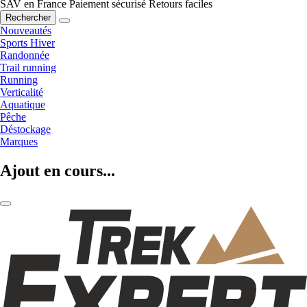
SAV en France
Paiement sécurisé
Retours faciles
Rechercher
Nouveautés
Sports Hiver
Randonnée
Trail running
Running
Verticalité
Aquatique
Pêche
Déstockage
Marques
Ajout en cours...