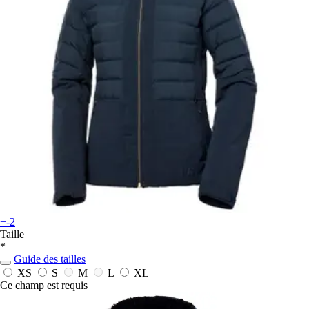
+-2
Taille
*
Guide des tailles
XS
S
M
L
XL
Ce champ est requis