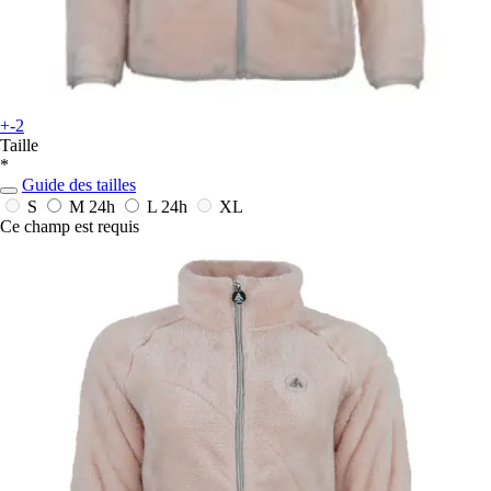
+-2
Taille
*
Guide des tailles
S
M
24h
L
24h
XL
Ce champ est requis