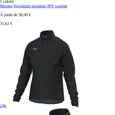
1 coloris
Mizuno
Sweatshirt premium JPN warmer
À partir de
58,00 €
31,62 €
24h