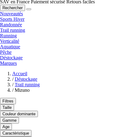
SAV en France
Paiement sécurisé
Retours faciles
Rechercher
Nouveautés
Sports Hiver
Randonnée
Trail running
Running
Verticalité
Aquatique
Pêche
Déstockage
Marques
Accueil
/
Déstockage
/
Trail running
/
Mizuno
Filtres
Taille
Couleur dominante
Gamme
Age
Caractéristique