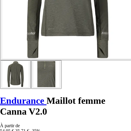
Endurance
Maillot femme
Canna V2.0
À partir de
54,95 €
35,71 €
-35%