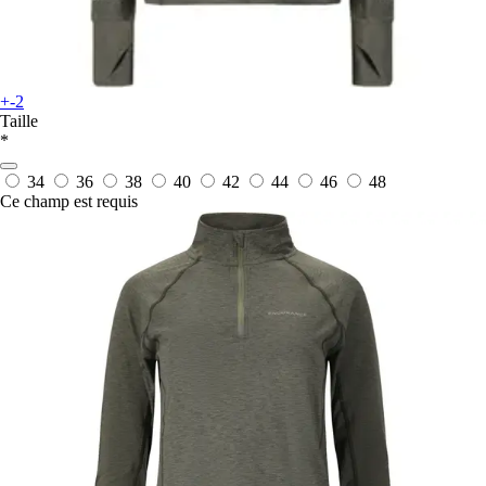
+-2
Taille
*
34
36
38
40
42
44
46
48
Ce champ est requis