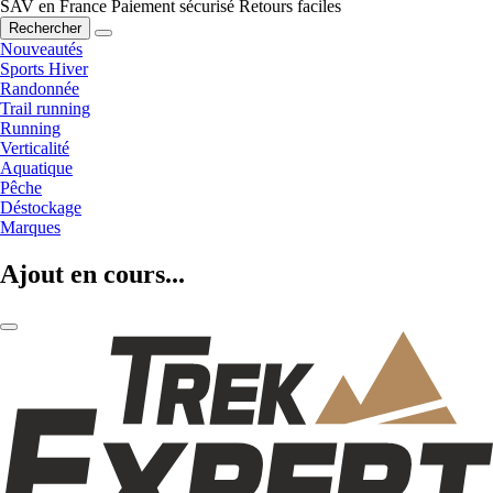
SAV en France
Paiement sécurisé
Retours faciles
Rechercher
Nouveautés
Sports Hiver
Randonnée
Trail running
Running
Verticalité
Aquatique
Pêche
Déstockage
Marques
Ajout en cours...