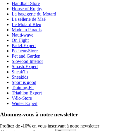
Handball-Store
House of Rugby
La bagagerie du Motard
La sellerie de Maé
Le Motard Bleu
Made in Paradis
Nauti-wave
On-Fight
Padel-Expert
Pecheur-Store
Pet and Garden
Slowood Interior
Smash-Expert
Sneak'In
Sneakids
Sport is good
Training-Fit
Triathlon Expert
Vélo-Store
Winter Expert
Abonnez-vous à notre newsletter
Profitez de -10% en vous inscrivant à notre newsletter