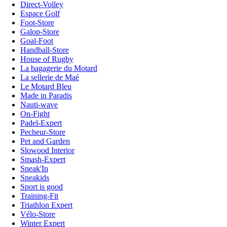
Direct-Volley
Espace Golf
Foot-Store
Galop-Store
Goal-Foot
Handball-Store
House of Rugby
La bagagerie du Motard
La sellerie de Maé
Le Motard Bleu
Made in Paradis
Nauti-wave
On-Fight
Padel-Expert
Pecheur-Store
Pet and Garden
Slowood Interior
Smash-Expert
Sneak'In
Sneakids
Sport is good
Training-Fit
Triathlon Expert
Vélo-Store
Winter Expert