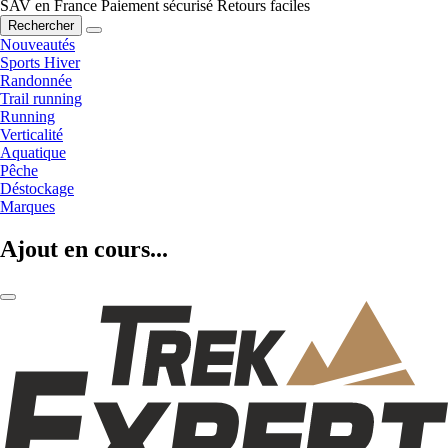
SAV en France
Paiement sécurisé
Retours faciles
Rechercher
Nouveautés
Sports Hiver
Randonnée
Trail running
Running
Verticalité
Aquatique
Pêche
Déstockage
Marques
Ajout en cours...