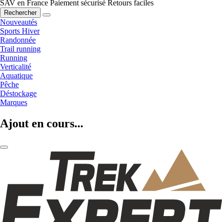
SAV en France
Paiement sécurisé
Retours faciles
Rechercher
Nouveautés
Sports Hiver
Randonnée
Trail running
Running
Verticalité
Aquatique
Pêche
Déstockage
Marques
Ajout en cours...