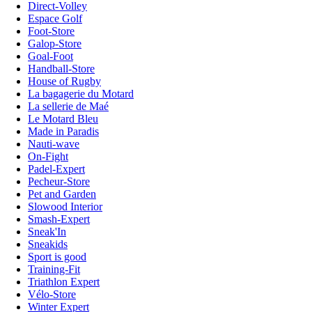
Direct-Volley
Espace Golf
Foot-Store
Galop-Store
Goal-Foot
Handball-Store
House of Rugby
La bagagerie du Motard
La sellerie de Maé
Le Motard Bleu
Made in Paradis
Nauti-wave
On-Fight
Padel-Expert
Pecheur-Store
Pet and Garden
Slowood Interior
Smash-Expert
Sneak'In
Sneakids
Sport is good
Training-Fit
Triathlon Expert
Vélo-Store
Winter Expert