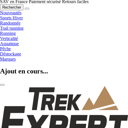
SAV en France
Paiement sécurisé
Retours faciles
Rechercher
Nouveautés
Sports Hiver
Randonnée
Trail running
Running
Verticalité
Aquatique
Pêche
Déstockage
Marques
Ajout en cours...