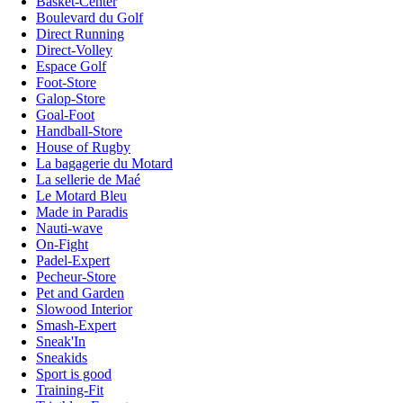
Basket-Center
Boulevard du Golf
Direct Running
Direct-Volley
Espace Golf
Foot-Store
Galop-Store
Goal-Foot
Handball-Store
House of Rugby
La bagagerie du Motard
La sellerie de Maé
Le Motard Bleu
Made in Paradis
Nauti-wave
On-Fight
Padel-Expert
Pecheur-Store
Pet and Garden
Slowood Interior
Smash-Expert
Sneak'In
Sneakids
Sport is good
Training-Fit