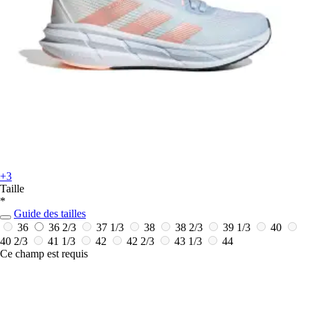
+3
Taille
*
Guide des tailles
36
36 2/3
37 1/3
38
38 2/3
39 1/3
40
40 2/3
41 1/3
42
42 2/3
43 1/3
44
Ce champ est requis