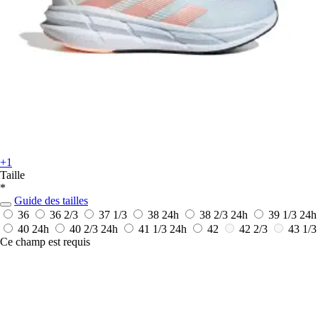
+1
Taille
*
Guide des tailles
36
36 2/3
37 1/3
38
24h
38 2/3
24h
39 1/3
24h
40
24h
40 2/3
24h
41 1/3
24h
42
42 2/3
43 1/3
Ce champ est requis