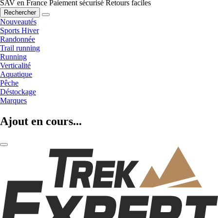
SAV en France
Paiement sécurisé
Retours faciles
Rechercher
Nouveautés
Sports Hiver
Randonnée
Trail running
Running
Verticalité
Aquatique
Pêche
Déstockage
Marques
Ajout en cours...