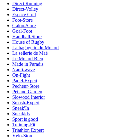
Direct Running
Direct-Volley
Espace Golf
Foot-Store
Galop-Store
Goal-Foot
Handball-Store
House of Rugby
La bagagerie du Motard
La sellerie de Maé
Le Motard Bleu
Made in Paradis
Nauti-wave
On-Fight
Padel-Expert
Pecheur-Store
Pet and Garden
Slowood Interior
Smash-Expert
Sneak'In
Sneakids
Sport is good
Training-Fit
Triathlon Expert
Vélo-Store