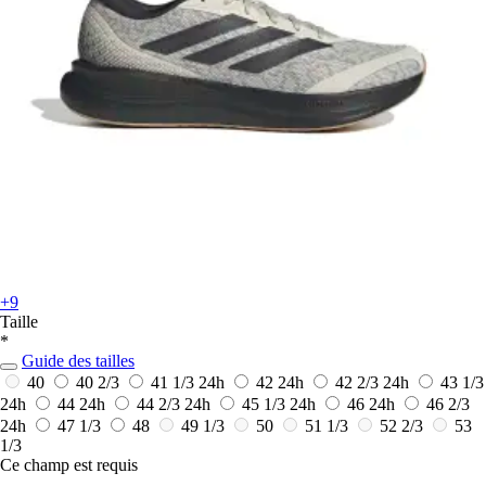
+9
Taille
*
Guide des tailles
40
40 2/3
41 1/3
24h
42
24h
42 2/3
24h
43 1/3
24h
44
24h
44 2/3
24h
45 1/3
24h
46
24h
46 2/3
24h
47 1/3
48
49 1/3
50
51 1/3
52 2/3
53
1/3
Ce champ est requis