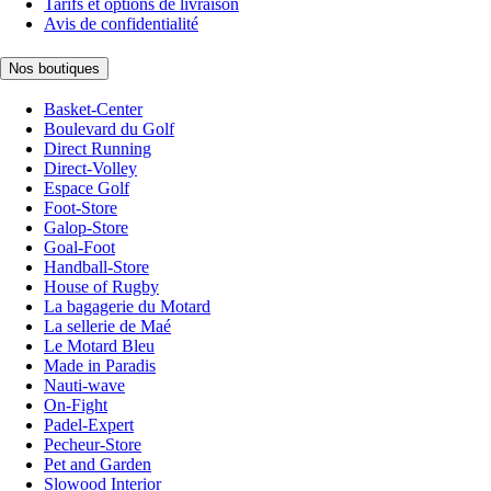
Tarifs et options de livraison
Avis de confidentialité
Nos boutiques
Basket-Center
Boulevard du Golf
Direct Running
Direct-Volley
Espace Golf
Foot-Store
Galop-Store
Goal-Foot
Handball-Store
House of Rugby
La bagagerie du Motard
La sellerie de Maé
Le Motard Bleu
Made in Paradis
Nauti-wave
On-Fight
Padel-Expert
Pecheur-Store
Pet and Garden
Slowood Interior