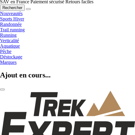
SAV en France
Paiement sécurisé
Retours faciles
Rechercher
Nouveautés
Sports Hiver
Randonnée
Trail running
Running
Verticalité
Aquatique
Pêche
Déstockage
Marques
Ajout en cours...