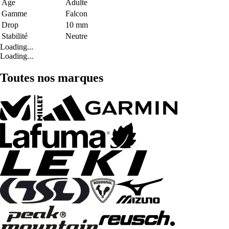
Age
Adulte
Gamme
Falcon
Drop
10 mm
Stabilité
Neutre
Loading...
Loading...
Toutes nos marques