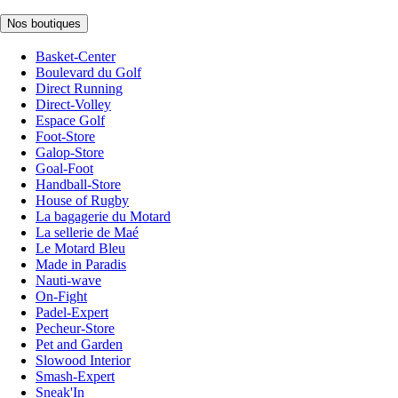
Nos boutiques
Basket-Center
Boulevard du Golf
Direct Running
Direct-Volley
Espace Golf
Foot-Store
Galop-Store
Goal-Foot
Handball-Store
House of Rugby
La bagagerie du Motard
La sellerie de Maé
Le Motard Bleu
Made in Paradis
Nauti-wave
On-Fight
Padel-Expert
Pecheur-Store
Pet and Garden
Slowood Interior
Smash-Expert
Sneak'In