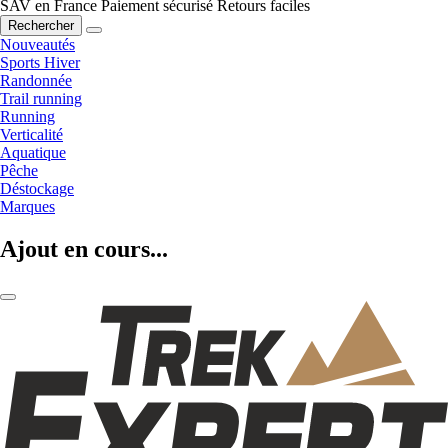
SAV en France
Paiement sécurisé
Retours faciles
Rechercher
Nouveautés
Sports Hiver
Randonnée
Trail running
Running
Verticalité
Aquatique
Pêche
Déstockage
Marques
Ajout en cours...