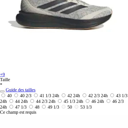
+9
Taille
*
Guide des tailles
40
40 2/3
41 1/3
24h
42
24h
42 2/3
24h
43 1/3
24h
44
24h
44 2/3
24h
45 1/3
24h
46
24h
46 2/3
24h
47 1/3
48
49 1/3
50
53 1/3
Ce champ est requis