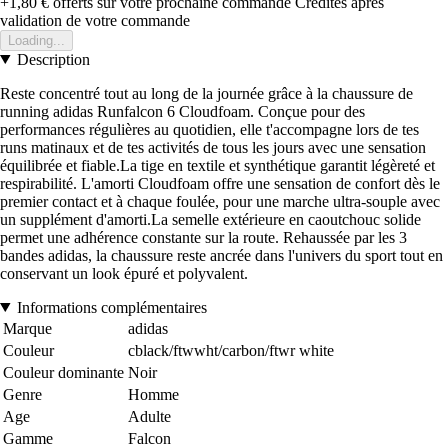
+1,80 €
offerts sur votre prochaine commande
Crédités après
validation de votre commande
Loading...
Description
Reste concentré tout au long de la journée grâce à la chaussure de
running adidas Runfalcon 6 Cloudfoam. Conçue pour des
performances régulières au quotidien, elle t'accompagne lors de tes
runs matinaux et de tes activités de tous les jours avec une sensation
équilibrée et fiable.La tige en textile et synthétique garantit légèreté et
respirabilité. L'amorti Cloudfoam offre une sensation de confort dès le
premier contact et à chaque foulée, pour une marche ultra-souple avec
un supplément d'amorti.La semelle extérieure en caoutchouc solide
permet une adhérence constante sur la route. Rehaussée par les 3
bandes adidas, la chaussure reste ancrée dans l'univers du sport tout en
conservant un look épuré et polyvalent.
Informations complémentaires
Marque
adidas
Couleur
cblack/ftwwht/carbon/ftwr white
Couleur dominante
Noir
Genre
Homme
Age
Adulte
Gamme
Falcon